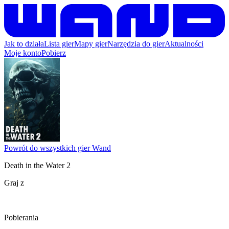
Jak to działa
Lista gier
Mapy gier
Narzędzia do gier
Aktualności
Moje konto
Pobierz
Powrót do wszystkich gier Wand
Death in the Water 2
Graj z
Pobierania