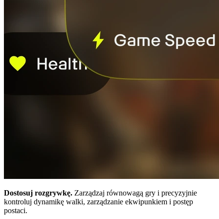
Dostosuj rozgrywkę.
Zarządzaj równowagą gry i precyzyjnie
kontroluj dynamikę walki, zarządzanie ekwipunkiem i postęp
postaci.