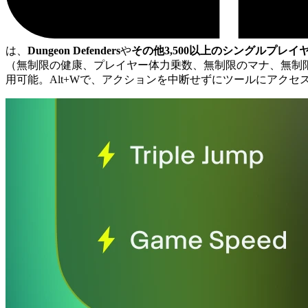
は、
Dungeon Defenders
や
その他3,500以上のシングルプレイ
（無制限の健康、プレイヤー体力乗数、無制限のマナ、無制
用可能。Alt+Wで、アクションを中断せずにツールにアクセ