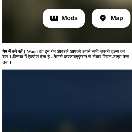
गेम में बने रहें।
Wand का इन-गेम ओवरले आपको अपने सभी ज़रूरी टूल्स का
बस 1-क्लिक में ऐक्सेस देता है - गेमप्ले कस्टमाइज़ेशन से लेकर रियल-टाइम मैप्स
तक।