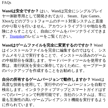
FAQs
Wandは安全ですか？
はい。Wandは完全にシングルプレイ
ヤー体験専用として開発されており、Steam、Epic Games、
Xboxなどのプラットフォームのチート対策システムと直接
のやり取りを行いません。アカウントライブラリや地位を危
険にさらすことなく、自由にゲームをパーソナライズできま
す。
Trustpilot
のレビューをご覧ください。
Wandはゲームファイルを完全に変更するのですか？
Wand
はインストールファイルを完全に編集するのではなく、シス
テムメモリ上で実行することで、インストール済みのゲーム
の中核部分を保護します。サードパーティツールを使用する
際は、進行状況を安全に保存しておくために、セーブデータ
のバックアップを作成することをお勧めします。
自分の所有するゲームバージョンで動作しますか？
Wandは
高度な技術を使用して、実行中のゲームバージョンを自動で
検出します。インタラクティブマップとスマートガイドはす
べてのバージョンで利用可能です。当社のシステムは、常に
最も互換性の高いゲームプレイアシスト機能を実行するよう
に作られています。