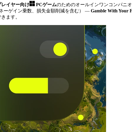
ルプレイヤー向け
PCゲーム
のためのオールインワンコンパニオ
ネーゲイン乗数、損失金額削減を含む）
—
Gamble With Your F
できます。