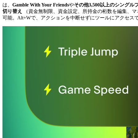
は、
Gamble With Your Friends
や
その他3,500以上のシング
切り替え
（資金無制限、資金設定、所持金の桁数を編集、マ
可能。Alt+Wで、アクションを中断せずにツールにアクセス