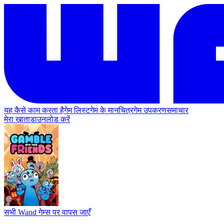
यह कैसे काम करता है
गेम लिस्ट
गेम के मानचित्र
गेम उपकरण
समाचार
मेरा खाता
डाउनलोड करें
सभी Wand गेम्स पर वापस जाएँ