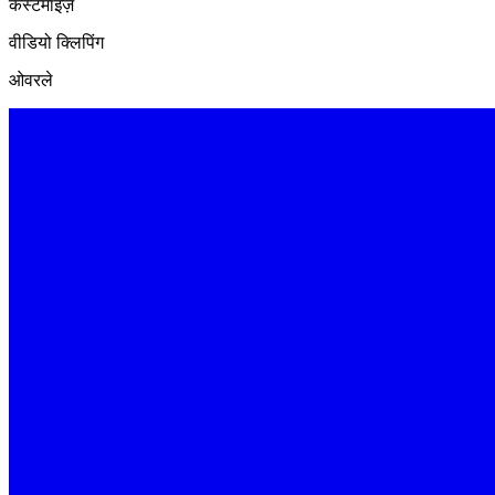
कस्टमाइज़
वीडियो क्लिपिंग
ओवरले