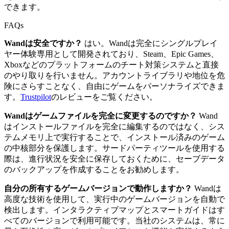
できます。
FAQs
Wandは安全ですか？
はい。Wandは完全にシングルプレイ
ヤー体験専用として開発されており、Steam、Epic Games、
Xboxなどのプラットフォームのチート対策システムと直接
のやり取りを行いません。アカウントライブラリや地位を危
険にさらすことなく、自由にゲームをパーソナライズできま
す。
Trustpilot
のレビューをご覧ください。
Wandはゲームファイルを完全に変更するのですか？
Wand
はインストールファイルを完全に編集するのではなく、シス
テムメモリ上で実行することで、インストール済みのゲーム
の中核部分を保護します。サードパーティツールを使用する
際は、進行状況を安全に保存しておくために、セーブデータ
のバックアップを作成することをお勧めします。
自分の所有するゲームバージョンで動作しますか？
Wandは
高度な技術を使用して、実行中のゲームバージョンを自動で
検出します。インタラクティブマップとスマートガイドはす
べてのバージョンで利用可能です。当社のシステムは、常に