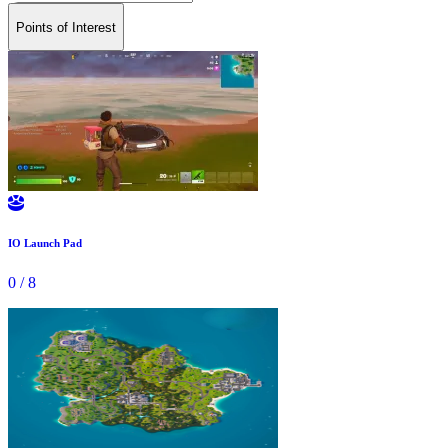
Points of Interest

IO Launch Pad
0
/
8