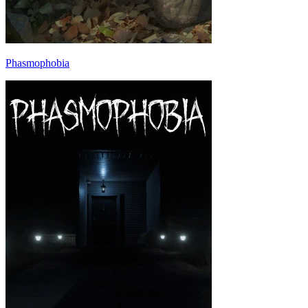
Phasmophobia