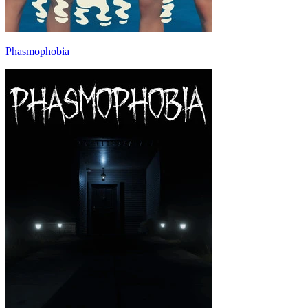
Phasmophobia