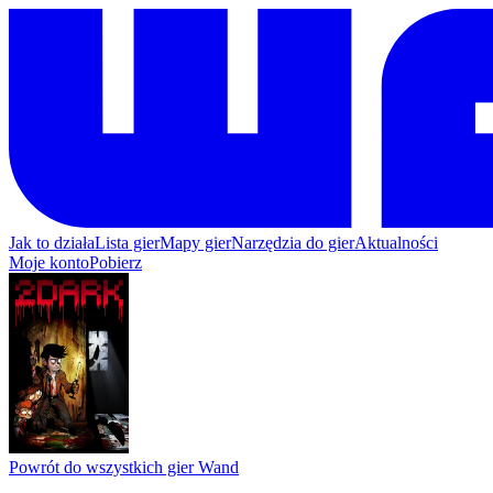
Jak to działa
Lista gier
Mapy gier
Narzędzia do gier
Aktualności
Moje konto
Pobierz
Powrót do wszystkich gier Wand