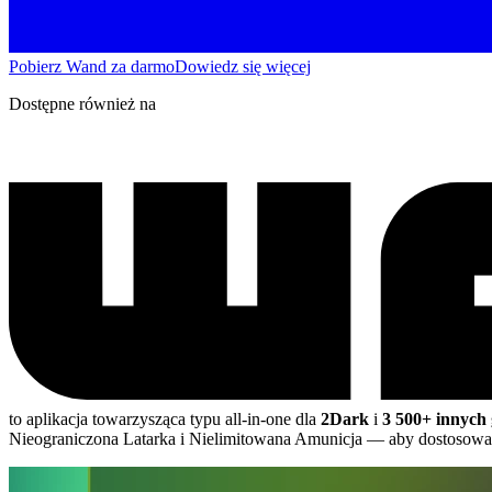
Pobierz Wand za darmo
Dowiedz się więcej
Dostępne również na
to aplikacja towarzysząca typu all-in-one dla
2Dark
i
3 500+ innych 
Nieograniczona Latarka i Nielimitowana Amunicja
— aby dostosować