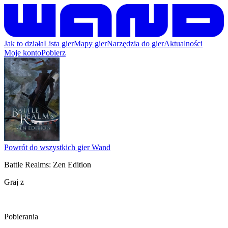
Jak to działa
Lista gier
Mapy gier
Narzędzia do gier
Aktualności
Moje konto
Pobierz
Powrót do wszystkich gier Wand
Battle Realms: Zen Edition
Graj z
Pobierania