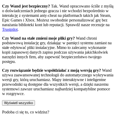
Czy Wand jest bezpieczny?
Tak. Wand opracowano ściśle z myślą
o doświadczeniach jednego gracza i nie wchodzi bezpośrednio w
interakcję z systemami anty-cheat na platformach takich jak Steam,
Epic Games i Xbox. Możesz swobodnie personalizować grę bez
narażania biblioteki kont lub reputacji. Sprawdź nasze recenzje na
Trustpilot
.
Czy Wand na stałe zmieni moje pliki gry?
Wand chroni
podstawową instalację gry, działając w pamięci systemu zamiast na
stałe edytować pliki instalacyjne. Mimo to zalecamy wykonanie
kopii zapasowej danych zapisu podczas używania jakichkolwiek
narzędzi innych firm, aby zapewnić bezpieczeństwo twojego
postępu.
Czy rozwiązanie będzie współdziałać z moją wersją gry?
Wand
używa zaawansowanej technologii do automatycznego wykrywania
wersji gry, którą uruchamiasz. Mapy interaktywne i inteligentne
przewodniki są dostępne dla wszystkich wersji, a dzięki naszemu
systemowi zawsze uruchamiasz najbardziej kompatybilne pomoce
w rozgrywce.
Wyświetl wszystko
Podoba ci się to, co widzisz?