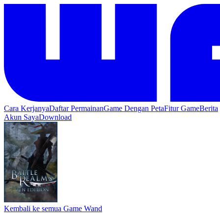
Cara Kerjanya
Daftar Permainan
Game Dengan Peta
Fitur Game
Berita
Akun Saya
Download
Kembali ke semua Game Wand