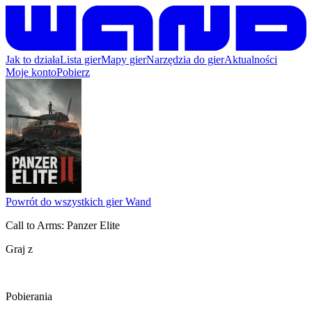
Jak to działa
Lista gier
Mapy gier
Narzędzia do gier
Aktualności
Moje konto
Pobierz
Powrót do wszystkich gier Wand
Call to Arms: Panzer Elite
Graj z
Pobierania