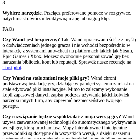
3
Wybierz narzędzie.
Przełącz preferowane pomoce w rozgrywce,
natychmiast otwórz interaktywną mapę lub nagraj klip.
FAQs
Czy Wand jest bezpieczny?
Tak. Wand opracowano ściśle z myślą
o doświadczeniach jednego gracza i nie wchodzi bezpośrednio w
interakcję z systemami anty-cheat na platformach takich jak Steam,
Epic Games i Xbox. Możesz swobodnie personalizować grę bez
narażania biblioteki kont lub reputacji. Sprawdź nasze recenzje na
Trustpilot
.
Czy Wand na stałe zmieni moje pliki gry?
Wand chroni
podstawową instalację gry, działając w pamięci systemu zamiast na
stałe edytować pliki instalacyjne. Mimo to zalecamy wykonanie
kopii zapasowej danych zapisu podczas używania jakichkolwiek
narzędzi innych firm, aby zapewnić bezpieczeństwo twojego
postępu.
Czy rozwiązanie będzie współdziałać z moją wersją gry?
Wand
używa zaawansowanej technologii do automatycznego wykrywania
wersji gry, którą uruchamiasz. Mapy interaktywne i inteligentne
przewodniki są dostępne dla wszystkich wersji, a dzięki naszemu
systemowi zawsze uruchamiasz najbardziej kompatybilne pomoce