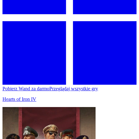
Pobierz Wand za darmo
Przeglądaj wszystkie gry
Hearts of Iron IV