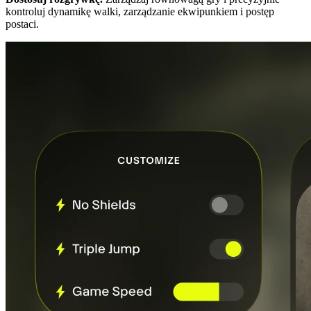
kontroluj dynamikę walki, zarządzanie ekwipunkiem i postęp
postaci.