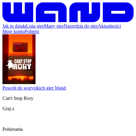
Jak to działa
Lista gier
Mapy gier
Narzędzia do gier
Aktualności
Moje konto
Pobierz
Powrót do wszystkich gier Wand
Can't Stop Rory
Graj z
Pobierania