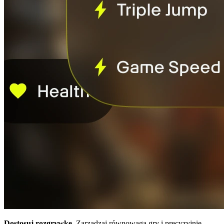
Dostosuj rozgrywkę.
Zarządzaj równowagą gry i precyzyjnie