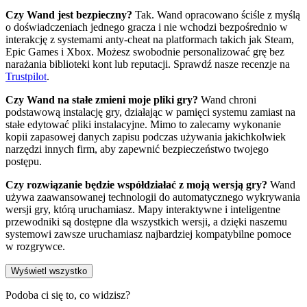
Czy Wand jest bezpieczny?
Tak. Wand opracowano ściśle z myślą
o doświadczeniach jednego gracza i nie wchodzi bezpośrednio w
interakcję z systemami anty-cheat na platformach takich jak Steam,
Epic Games i Xbox. Możesz swobodnie personalizować grę bez
narażania biblioteki kont lub reputacji. Sprawdź nasze recenzje na
Trustpilot
.
Czy Wand na stałe zmieni moje pliki gry?
Wand chroni
podstawową instalację gry, działając w pamięci systemu zamiast na
stałe edytować pliki instalacyjne. Mimo to zalecamy wykonanie
kopii zapasowej danych zapisu podczas używania jakichkolwiek
narzędzi innych firm, aby zapewnić bezpieczeństwo twojego
postępu.
Czy rozwiązanie będzie współdziałać z moją wersją gry?
Wand
używa zaawansowanej technologii do automatycznego wykrywania
wersji gry, którą uruchamiasz. Mapy interaktywne i inteligentne
przewodniki są dostępne dla wszystkich wersji, a dzięki naszemu
systemowi zawsze uruchamiasz najbardziej kompatybilne pomoce
w rozgrywce.
Wyświetl wszystko
Podoba ci się to, co widzisz?