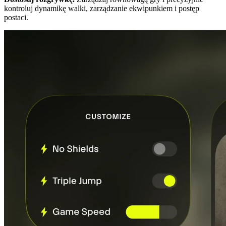
kontroluj dynamikę walki, zarządzanie ekwipunkiem i postęp
postaci.