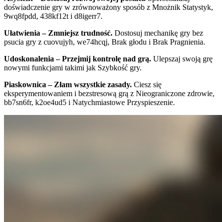
doświadczenie gry w zrównoważony sposób z Mnożnik Statystyk,
9wq8fpdd, 438kf12t i d8igerr7.
Ułatwienia – Zmniejsz trudność.
Dostosuj mechanikę gry bez
psucia gry z cuovujyh, we74hcqj, Brak głodu i Brak Pragnienia.
Udoskonalenia – Przejmij kontrolę nad grą.
Ulepszaj swoją grę
nowymi funkcjami takimi jak Szybkość gry.
Piaskownica – Złam wszystkie zasady.
Ciesz się
eksperymentowaniem i bezstresową grą z Nieograniczone zdrowie,
bb7sn6fr, k2oe4ud5 i Natychmiastowe Przyspieszenie.