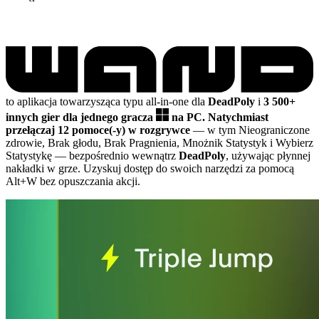
to aplikacja towarzysząca typu all-in-one dla
DeadPoly
i
3 500+
innych gier dla jednego gracza
na PC.
Natychmiast
przełączaj 12 pomoce(-y) w rozgrywce
— w tym Nieograniczone
zdrowie, Brak głodu, Brak Pragnienia, Mnożnik Statystyk i Wybierz
Statystykę
— bezpośrednio wewnątrz
DeadPoly
, używając płynnej
nakładki w grze. Uzyskuj dostęp do swoich narzędzi za pomocą
Alt+W bez opuszczania akcji.