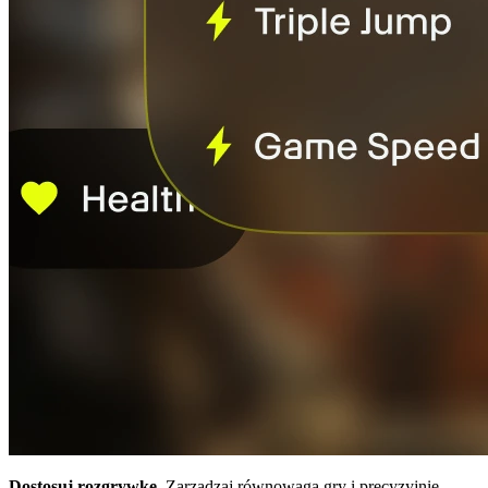
Dostosuj rozgrywkę.
Zarządzaj równowagą gry i precyzyjnie