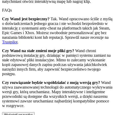
natychmiast otwórz interaktywną mapę lub nagraj klip.
FAQs
Czy Wand jest bezpieczny?
Tak. Wand opracowano ściśle z myślą
o doświadczeniach jednego gracza i nie wchodzi bezpośrednio w
interakcję z systemami anty-cheat na platformach takich jak Steam,
Epic Games i Xbox. Możesz swobodnie personalizować grę bez
narażania biblioteki kont lub reputacji. Sprawdź nasze recenzje na
Trustpilot
.
Czy Wand na stałe zmieni moje pliki gry?
Wand chroni
podstawową instalację gry, działając w pamięci systemu zamiast na
stałe edytować pliki instalacyjne. Mimo to zalecamy wykonanie
kopii zapasowej danych zapisu podczas używania jakichkolwiek
narzędzi innych firm, aby zapewnić bezpieczeństwo twojego
postępu.
Czy rozwiązanie będzie współdziałać z moją wersją gry?
Wand
używa zaawansowanej technologii do automatycznego wykrywania
wersji gry, którą uruchamiasz. Mapy interaktywne i inteligentne
przewodniki są dostępne dla wszystkich wersji, a dzięki naszemu
systemowi zawsze uruchamiasz najbardziej kompatybilne pomoce
w rozgrywce.
Wyświetl wszystko