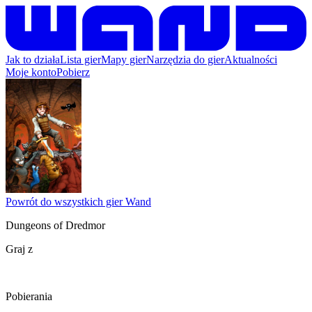
Jak to działa
Lista gier
Mapy gier
Narzędzia do gier
Aktualności
Moje konto
Pobierz
Powrót do wszystkich gier Wand
Dungeons of Dredmor
Graj z
Pobierania