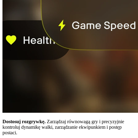
Dostosuj rozgrywkę.
Zarządzaj równowagą gry i precyzyjnie
kontroluj dynamikę walki, zarządzanie ekwipunkiem i postęp
postaci.