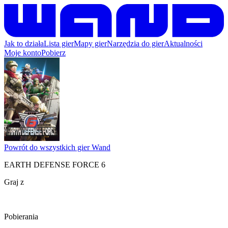
Jak to działa
Lista gier
Mapy gier
Narzędzia do gier
Aktualności
Moje konto
Pobierz
Powrót do wszystkich gier Wand
EARTH DEFENSE FORCE 6
Graj z
Pobierania