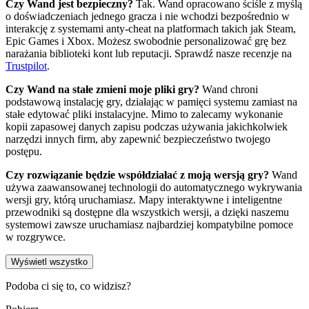
Czy Wand jest bezpieczny?
Tak. Wand opracowano ściśle z myślą
o doświadczeniach jednego gracza i nie wchodzi bezpośrednio w
interakcję z systemami anty-cheat na platformach takich jak Steam,
Epic Games i Xbox. Możesz swobodnie personalizować grę bez
narażania biblioteki kont lub reputacji. Sprawdź nasze recenzje na
Trustpilot
.
Czy Wand na stałe zmieni moje pliki gry?
Wand chroni
podstawową instalację gry, działając w pamięci systemu zamiast na
stałe edytować pliki instalacyjne. Mimo to zalecamy wykonanie
kopii zapasowej danych zapisu podczas używania jakichkolwiek
narzędzi innych firm, aby zapewnić bezpieczeństwo twojego
postępu.
Czy rozwiązanie będzie współdziałać z moją wersją gry?
Wand
używa zaawansowanej technologii do automatycznego wykrywania
wersji gry, którą uruchamiasz. Mapy interaktywne i inteligentne
przewodniki są dostępne dla wszystkich wersji, a dzięki naszemu
systemowi zawsze uruchamiasz najbardziej kompatybilne pomoce
w rozgrywce.
Wyświetl wszystko
Podoba ci się to, co widzisz?