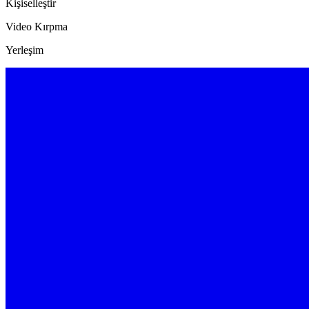
Kişiselleştir
Video Kırpma
Yerleşim