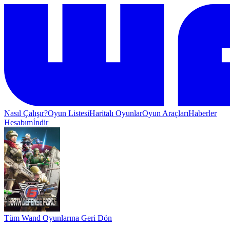
Nasıl Çalışır?
Oyun Listesi
Haritalı Oyunlar
Oyun Araçları
Haberler
Hesabım
İndir
Tüm Wand Oyunlarına Geri Dön