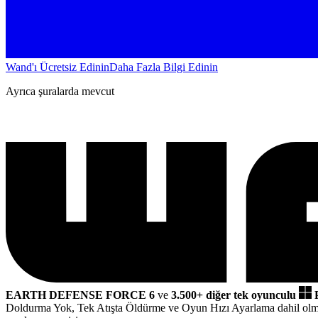
Wand'ı Ücretsiz Edinin
Daha Fazla Bilgi Edinin
Ayrıca şuralarda mevcut
EARTH DEFENSE FORCE 6
ve
3.500+ diğer tek oyunculu
Doldurma Yok, Tek Atışta Öldürme ve Oyun Hızı Ayarlama dahil ol