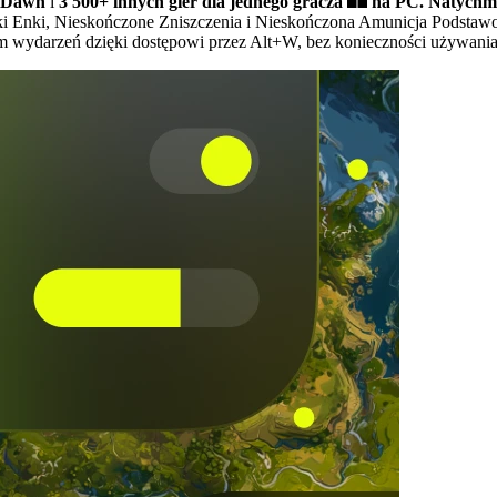
f Dawn
i
3 500+ innych gier dla jednego gracza
na PC.
Natychmi
ki Enki, Nieskończone Zniszczenia i Nieskończona Amunicja Podstaw
m wydarzeń dzięki dostępowi przez Alt+W, bez konieczności używania