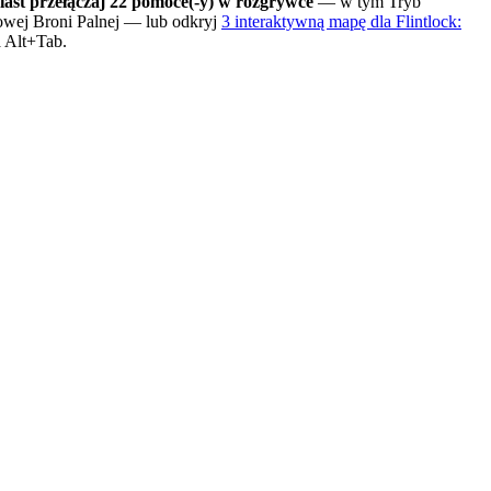
ast przełączaj 22 pomoce(-y) w rozgrywce
— w tym Tryb
owej Broni Palnej
— lub odkryj
3 interaktywną mapę dla Flintlock:
 Alt+Tab.