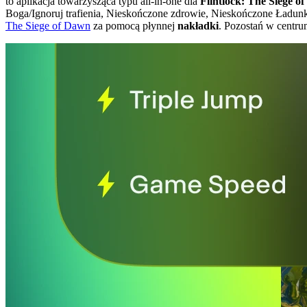
to aplikacja towarzysząca typu all-in-one dla
Flintlock: The Siege o
Boga/Ignoruj trafienia, Nieskończone zdrowie, Nieskończone Ładun
The Siege of Dawn
za pomocą płynnej
nakładki
. Pozostań w centru