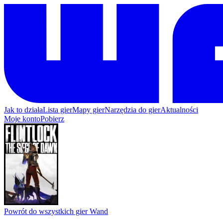
Jak to działa
Lista gier
Mapy gier
Narzędzia do gier
Aktualności
Moje konto
Pobierz
Powrót do wszystkich gier Wand