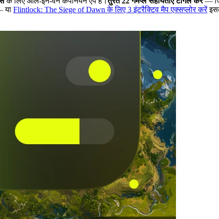
्स
के लिए ऑल-इन-वन कंपैनियन ऐप है।
तुरंत 22 गेमप्ले सहायताएँ टॉगल करें
— जिस
 या
Flintlock: The Siege of Dawn के लिए 3 इंटरैक्टिव मैप एक्सप्लोर करें
इस