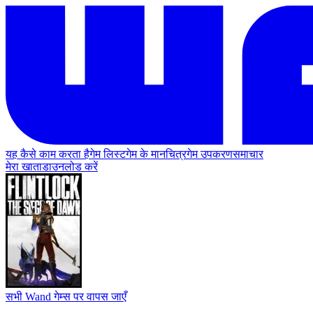
यह कैसे काम करता है
गेम लिस्ट
गेम के मानचित्र
गेम उपकरण
समाचार
मेरा खाता
डाउनलोड करें
सभी Wand गेम्स पर वापस जाएँ