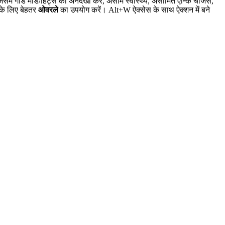
में गॉड मोड/हिट्स को अनदेखा करें, असीम स्वास्थ्य, असीमित एन्कि चार्जेस,
के लिए बेहतर
ओवरले
का उपयोग करें। Alt+W ऐक्सेस के साथ ऐक्शन में बने