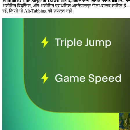
Flintlock: The Siege of Dawn
और
3,500+ अन्य सिंगल प्लेयर
PC गेम
असीमित विदरिंग्स, और असीमित प्राथमिक आग्नेयास्त्र गोला-बारूद शामिल हैं
—
रहें, किसी भी Alt-Tabbing की ज़रूरत नहीं।