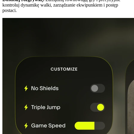
kontroluj dynamikę walki, zarządzanie ekwipunkiem i postęp
postaci.