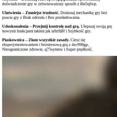
doświadczenie gry w zrównoważony sposób z l6n5qfwp.
Ułatwienia – Zmniejsz trudność.
Dostosuj mechanikę gry bez
psucia gry z Brak odrzutu i Bez przeładowania.
Udoskonalenia – Przejmij kontrolę nad grą.
Ulepszaj swoją grę
nowymi funkcjami takimi jak ia9z9j8f i Szybkość gry.
Piaskownica – Złam wszystkie zasady.
Ciesz się
eksperymentowaniem i bezstresową grą z 4zc998gp,
Nieograniczone zdrowie, q75symnw i Super prędkość.