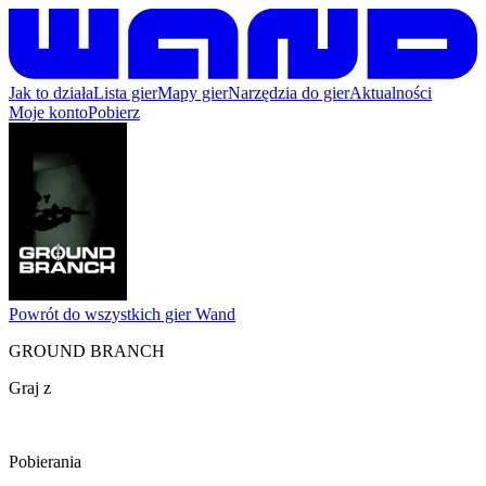
Jak to działa
Lista gier
Mapy gier
Narzędzia do gier
Aktualności
Moje konto
Pobierz
Powrót do wszystkich gier Wand
GROUND BRANCH
Graj z
Pobierania