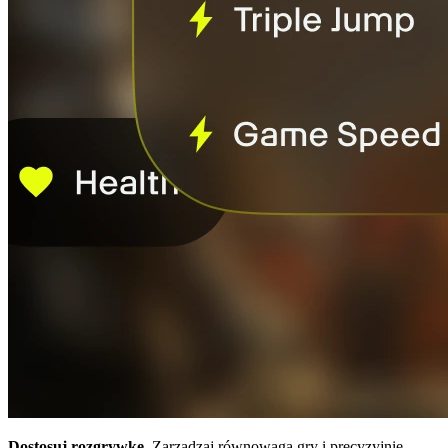
Dostosuj rozgrywkę.
Zarządzaj równowagą gry i precyzyjnie