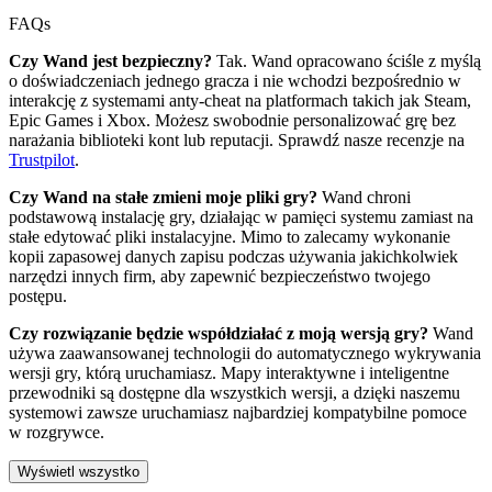
FAQs
Czy Wand jest bezpieczny?
Tak. Wand opracowano ściśle z myślą
o doświadczeniach jednego gracza i nie wchodzi bezpośrednio w
interakcję z systemami anty-cheat na platformach takich jak Steam,
Epic Games i Xbox. Możesz swobodnie personalizować grę bez
narażania biblioteki kont lub reputacji. Sprawdź nasze recenzje na
Trustpilot
.
Czy Wand na stałe zmieni moje pliki gry?
Wand chroni
podstawową instalację gry, działając w pamięci systemu zamiast na
stałe edytować pliki instalacyjne. Mimo to zalecamy wykonanie
kopii zapasowej danych zapisu podczas używania jakichkolwiek
narzędzi innych firm, aby zapewnić bezpieczeństwo twojego
postępu.
Czy rozwiązanie będzie współdziałać z moją wersją gry?
Wand
używa zaawansowanej technologii do automatycznego wykrywania
wersji gry, którą uruchamiasz. Mapy interaktywne i inteligentne
przewodniki są dostępne dla wszystkich wersji, a dzięki naszemu
systemowi zawsze uruchamiasz najbardziej kompatybilne pomoce
w rozgrywce.
Wyświetl wszystko