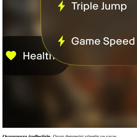
Oyununuzu özelleştirin.
Oyun dengesini yönetin ve savaş