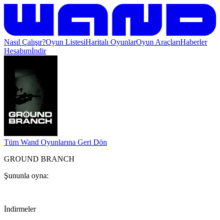
Nasıl Çalışır?
Oyun Listesi
Haritalı Oyunlar
Oyun Araçları
Haberler
Hesabım
İndir
Tüm Wand Oyunlarına Geri Dön
GROUND BRANCH
Şununla oyna:
İndirmeler