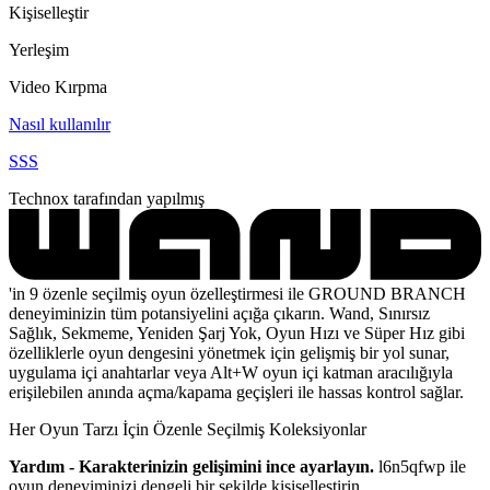
Kişiselleştir
Yerleşim
Video Kırpma
Nasıl kullanılır
SSS
Technox tarafından yapılmış
'in 9 özenle seçilmiş oyun özelleştirmesi ile GROUND BRANCH
deneyiminizin tüm potansiyelini açığa çıkarın. Wand, Sınırsız
Sağlık, Sekmeme, Yeniden Şarj Yok, Oyun Hızı ve Süper Hız gibi
özelliklerle oyun dengesini yönetmek için gelişmiş bir yol sunar,
uygulama içi anahtarlar veya Alt+W oyun içi katman aracılığıyla
erişilebilen anında açma/kapama geçişleri ile hassas kontrol sağlar.
Her Oyun Tarzı İçin Özenle Seçilmiş Koleksiyonlar
Yardım - Karakterinizin gelişimini ince ayarlayın.
l6n5qfwp ile
oyun deneyiminizi dengeli bir şekilde kişiselleştirin.