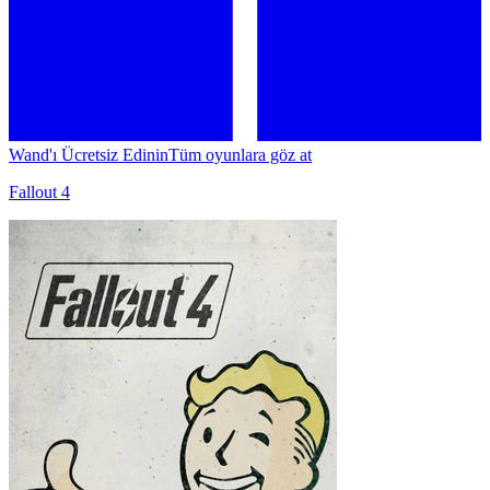
Wand'ı Ücretsiz Edinin
Tüm oyunlara göz at
Fallout 4