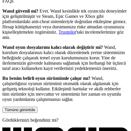
FAQs
Wand güvenli mi?
Evet. Wand kesinlikle tek oyunculu deneyimler
için geliştirilmiştir ve Steam, Epic Games ve Xbox gibi
platformlardaki anti-cheat sistemleriyle doğrudan etkileşime girmez.
Hesap kütüphanenizi veya durumunuzu riske atmadan oyununuzu
kişiselleştirmekte özgürsünüz.
Trustpilot
'taki incelemelerimize göz
atın.
Wand oyun dosyalarımı kalıcı olarak değiştirir mi?
Wand,
kurulum dosyalarınızı kalıcı olarak düzenlemek yerine sisteminizin
belleğinde çalışarak temel oyun kurulumunuzu korur. Yine de
ilerlemenizin güvende kalmasını sağlamak için herhangi bir üçüncü
taraf aracı kullanırken kayıt verilerinizi yedeklemenizi öneririz.
Bu benim belirli oyun sürümümle çalışır mı?
Wand,
çalıştırdığınız oyunun sürümünü otomatik olarak algılamak için
gelişmiş teknoloji kullanır. Etkileşimli haritalar ve akıllı rehberler
tüm sürümler için mevcuttur ve sistemimiz her zaman en uyumlu
oyun yardımlarını çalıştırmanızı sağlar.
Tümünü görüntüle
Gördüklerinizi beğendiniz mi?