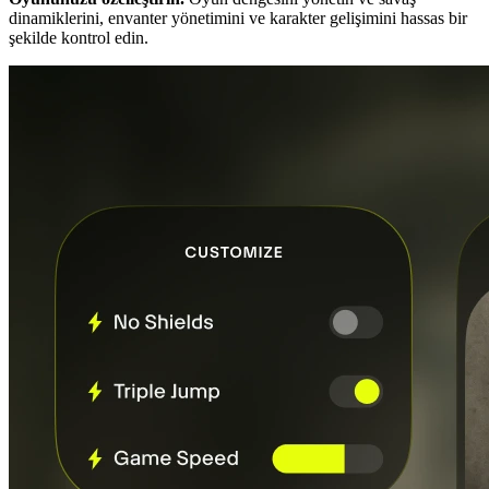
dinamiklerini, envanter yönetimini ve karakter gelişimini hassas bir
şekilde kontrol edin.