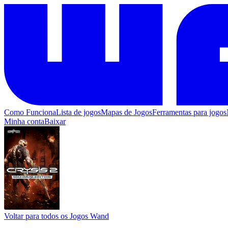
Como Funciona
Lista de jogos
Mapas de Jogos
Ferramentas para jogos
Minha conta
Baixar
Voltar para todos os Jogos Wand