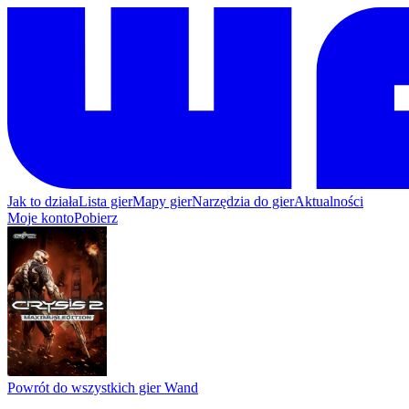
Jak to działa
Lista gier
Mapy gier
Narzędzia do gier
Aktualności
Moje konto
Pobierz
Powrót do wszystkich gier Wand