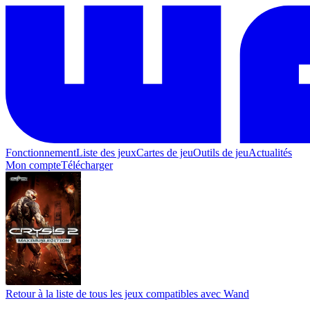
Fonctionnement
Liste des jeux
Cartes de jeu
Outils de jeu
Actualités
Mon compte
Télécharger
Retour à la liste de tous les jeux compatibles avec Wand