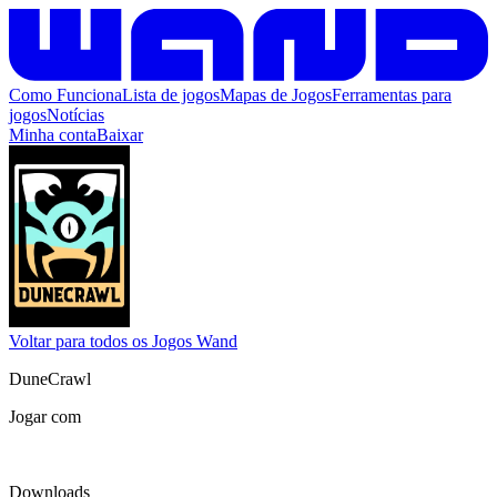
Como Funciona
Lista de jogos
Mapas de Jogos
Ferramentas para
jogos
Notícias
Minha conta
Baixar
Voltar para todos os Jogos Wand
DuneCrawl
Jogar com
Downloads