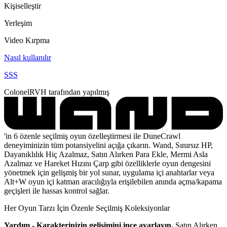
Kişiselleştir
Yerleşim
Video Kırpma
Nasıl kullanılır
SSS
ColonelRVH tarafından yapılmış
'in 6 özenle seçilmiş oyun özelleştirmesi ile DuneCrawl
deneyiminizin tüm potansiyelini açığa çıkarın. Wand, Sınırsız HP,
Dayanıklılık Hiç Azalmaz, Satın Alırken Para Ekle, Mermi Asla
Azalmaz ve Hareket Hızını Çarp gibi özelliklerle oyun dengesini
yönetmek için gelişmiş bir yol sunar, uygulama içi anahtarlar veya
Alt+W oyun içi katman aracılığıyla erişilebilen anında açma/kapama
geçişleri ile hassas kontrol sağlar.
Her Oyun Tarzı İçin Özenle Seçilmiş Koleksiyonlar
Yardım - Karakterinizin gelişimini ince ayarlayın.
Satın Alırken