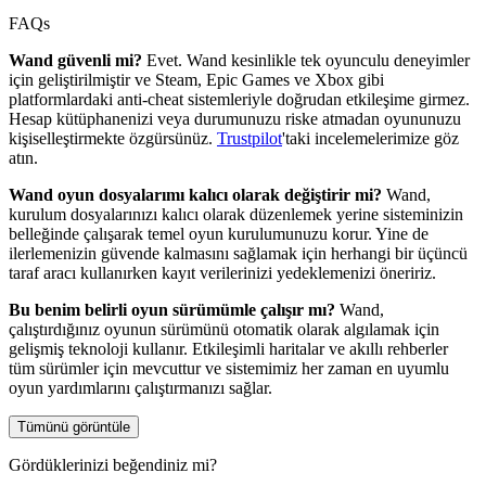
FAQs
Wand güvenli mi?
Evet. Wand kesinlikle tek oyunculu deneyimler
için geliştirilmiştir ve Steam, Epic Games ve Xbox gibi
platformlardaki anti-cheat sistemleriyle doğrudan etkileşime girmez.
Hesap kütüphanenizi veya durumunuzu riske atmadan oyununuzu
kişiselleştirmekte özgürsünüz.
Trustpilot
'taki incelemelerimize göz
atın.
Wand oyun dosyalarımı kalıcı olarak değiştirir mi?
Wand,
kurulum dosyalarınızı kalıcı olarak düzenlemek yerine sisteminizin
belleğinde çalışarak temel oyun kurulumunuzu korur. Yine de
ilerlemenizin güvende kalmasını sağlamak için herhangi bir üçüncü
taraf aracı kullanırken kayıt verilerinizi yedeklemenizi öneririz.
Bu benim belirli oyun sürümümle çalışır mı?
Wand,
çalıştırdığınız oyunun sürümünü otomatik olarak algılamak için
gelişmiş teknoloji kullanır. Etkileşimli haritalar ve akıllı rehberler
tüm sürümler için mevcuttur ve sistemimiz her zaman en uyumlu
oyun yardımlarını çalıştırmanızı sağlar.
Tümünü görüntüle
Gördüklerinizi beğendiniz mi?