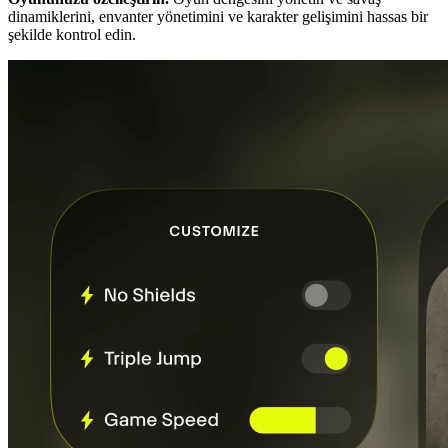
dinamiklerini, envanter yönetimini ve karakter gelişimini hassas bir
şekilde kontrol edin.