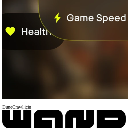
DuneCrawl için