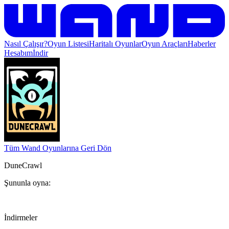
Nasıl Çalışır?
Oyun Listesi
Haritalı Oyunlar
Oyun Araçları
Haberler
Hesabım
İndir
Tüm Wand Oyunlarına Geri Dön
DuneCrawl
Şununla oyna:
İndirmeler