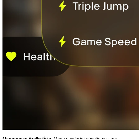
Oyununuzu özelleştirin.
Oyun dengesini yönetin ve savaş