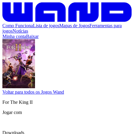
Como Funciona
Lista de jogos
Mapas de Jogos
Ferramentas para
jogos
Notícias
Minha conta
Baixar
Voltar para todos os Jogos Wand
For The King II
Jogar com
Downloads