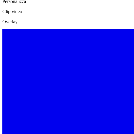
Personalizza
Clip video
Overlay