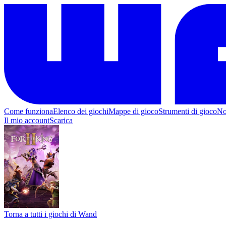
Come funziona
Elenco dei giochi
Mappe di gioco
Strumenti di gioco
No
Il mio account
Scarica
Torna a tutti i giochi di Wand