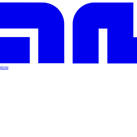
tizie