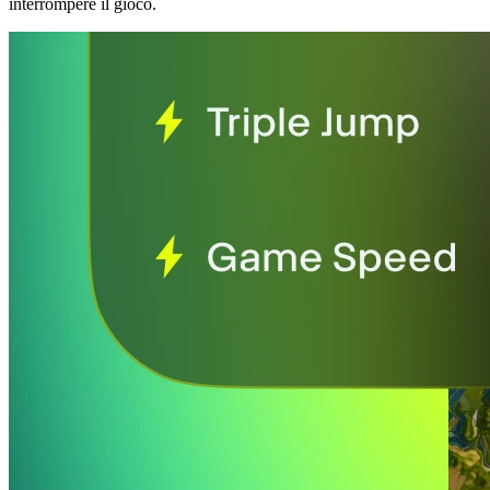
interrompere il gioco.