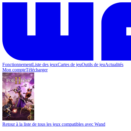
Fonctionnement
Liste des jeux
Cartes de jeu
Outils de jeu
Actualités
Mon compte
Télécharger
Retour à la liste de tous les jeux compatibles avec Wand