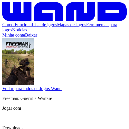
Como Funciona
Lista de jogos
Mapas de Jogos
Ferramentas para
jogos
Notícias
Minha conta
Baixar
Voltar para todos os Jogos Wand
Freeman: Guerrilla Warfare
Jogar com
Downloads