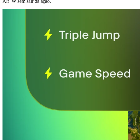
Alt+W sem sair da ação.