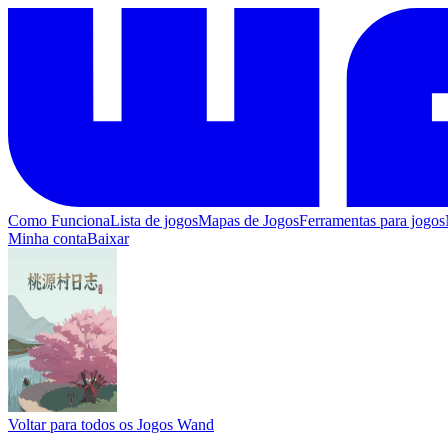
Como Funciona
Lista de jogos
Mapas de Jogos
Ferramentas para jogos
Minha conta
Baixar
Voltar para todos os Jogos Wand