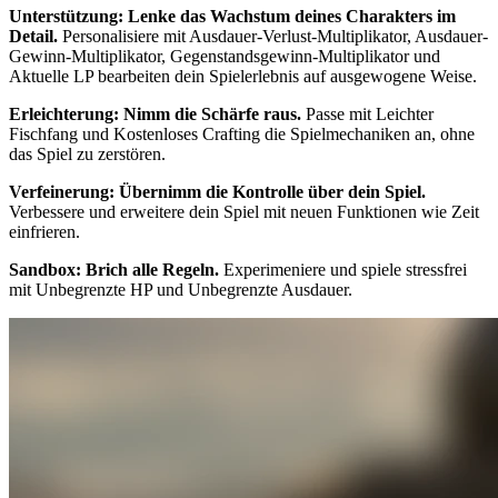
Unterstützung: Lenke das Wachstum deines Charakters im
Detail.
Personalisiere mit Ausdauer-Verlust-Multiplikator, Ausdauer-
Gewinn-Multiplikator, Gegenstandsgewinn-Multiplikator und
Aktuelle LP bearbeiten dein Spielerlebnis auf ausgewogene Weise.
Erleichterung: Nimm die Schärfe raus.
Passe mit Leichter
Fischfang und Kostenloses Crafting die Spielmechaniken an, ohne
das Spiel zu zerstören.
Verfeinerung: Übernimm die Kontrolle über dein Spiel.
Verbessere und erweitere dein Spiel mit neuen Funktionen wie Zeit
einfrieren.
Sandbox: Brich alle Regeln.
Experimeniere und spiele stressfrei
mit Unbegrenzte HP und Unbegrenzte Ausdauer.