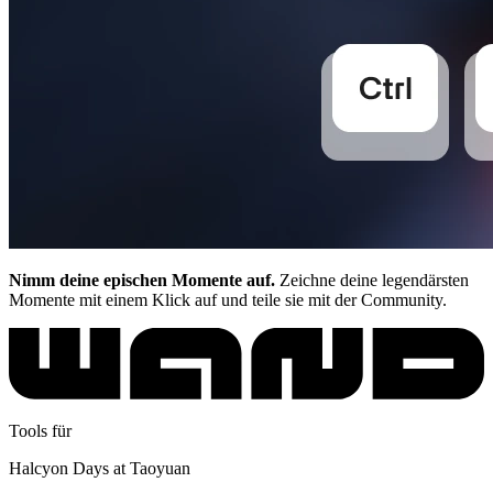
Nimm deine epischen Momente auf.
Zeichne deine legendärsten
Momente mit einem Klick auf und teile sie mit der Community.
Tools für
Halcyon Days at Taoyuan