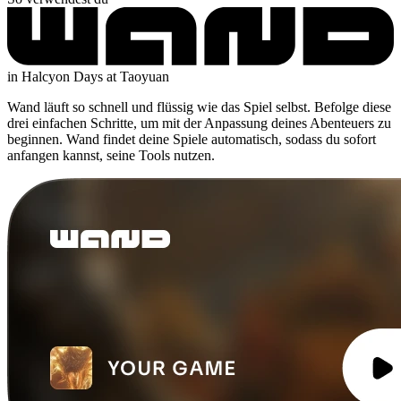
in Halcyon Days at Taoyuan
Wand läuft so schnell und flüssig wie das Spiel selbst. Befolge diese
drei einfachen Schritte, um mit der Anpassung deines Abenteuers zu
beginnen. Wand findet deine Spiele automatisch, sodass du sofort
anfangen kannst, seine Tools nutzen.