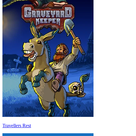
Travellers Rest