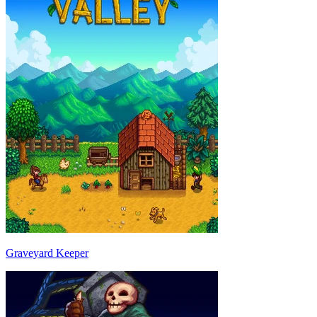
Graveyard Keeper