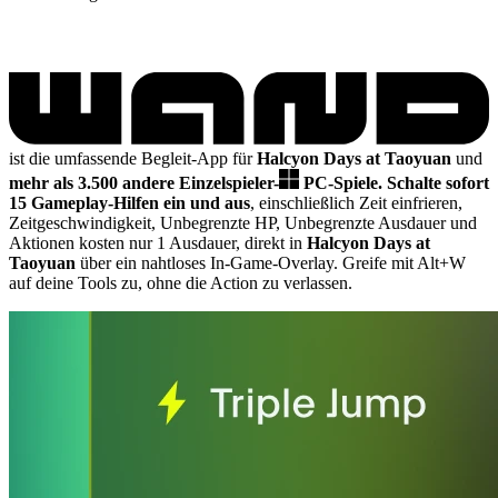
ist die umfassende Begleit-App für
Halcyon Days at Taoyuan
und
mehr als 3.500 andere Einzelspieler-
PC-Spiele.
Schalte sofort
15 Gameplay-Hilfen ein und aus
, einschließlich Zeit einfrieren,
Zeitgeschwindigkeit, Unbegrenzte HP, Unbegrenzte Ausdauer und
Aktionen kosten nur 1 Ausdauer,
direkt in
Halcyon Days at
Taoyuan
über ein nahtloses In-Game-Overlay. Greife mit Alt+W
auf deine Tools zu, ohne die Action zu verlassen.