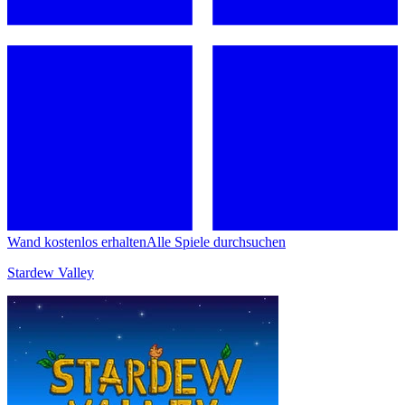
Wand kostenlos erhalten
Alle Spiele durchsuchen
Stardew Valley