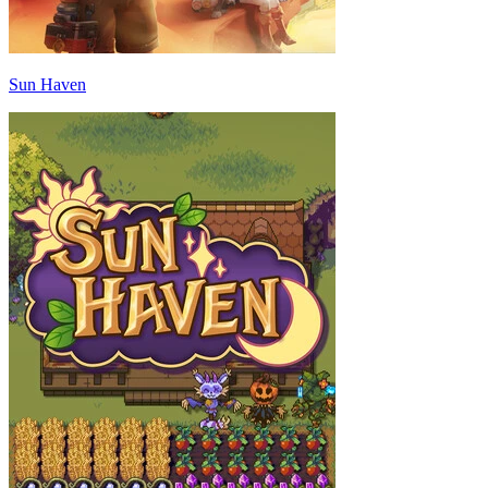
Sun Haven