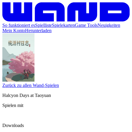
So funktioniert es
Spielliste
Spielekarten
Game Tools
Neuigkeiten
Mein Konto
Herunterladen
Zurück zu allen Wand-Spielen
Halcyon Days at Taoyuan
Spielen mit
Downloads