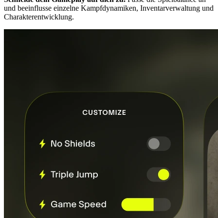
und beeinflusse einzelne Kampfdynamiken, Inventarverwaltung und
Charakterentwicklung.