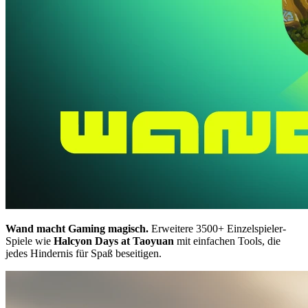
Wand macht Gaming magisch.
Erweitere 3500+ Einzelspieler-
Spiele wie
Halcyon Days at Taoyuan
mit einfachen Tools, die
jedes Hindernis für Spaß beseitigen.