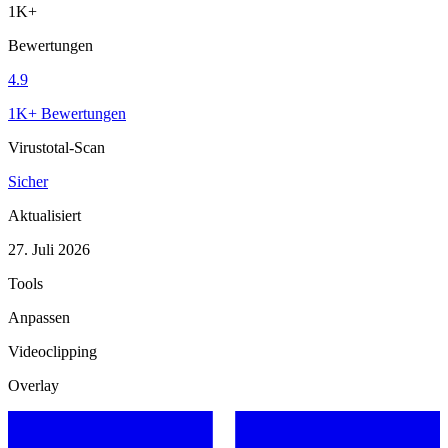
1K+
Bewertungen
4.9
1K+ Bewertungen
Virustotal-Scan
Sicher
Aktualisiert
27. Juli 2026
Tools
Anpassen
Videoclipping
Overlay