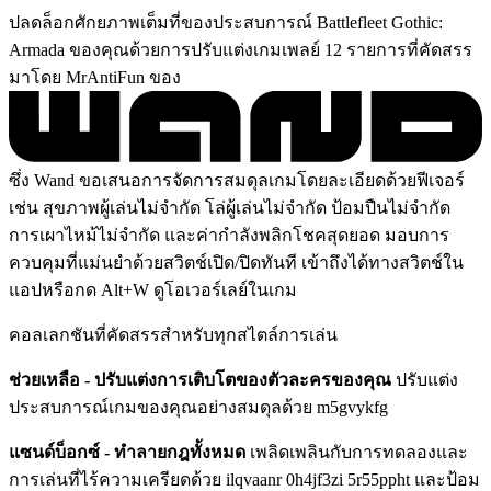
ปลดล็อกศักยภาพเต็มที่ของประสบการณ์ Battlefleet Gothic:
Armada ของคุณด้วยการปรับแต่งเกมเพลย์ 12 รายการที่คัดสรร
มาโดย MrAntiFun ของ
ซึ่ง Wand ขอเสนอการจัดการสมดุลเกมโดยละเอียดด้วยฟีเจอร์
เช่น สุขภาพผู้เล่นไม่จำกัด โล่ผู้เล่นไม่จำกัด ป้อมปืนไม่จำกัด
การเผาไหม้ไม่จำกัด และค่ากำลังพลิกโชคสุดยอด มอบการ
ควบคุมที่แม่นยำด้วยสวิตช์เปิด/ปิดทันที เข้าถึงได้ทางสวิตช์ใน
แอปหรือกด Alt+W ดูโอเวอร์เลย์ในเกม
คอลเลกชันที่คัดสรรสำหรับทุกสไตล์การเล่น
ช่วยเหลือ - ปรับแต่งการเติบโตของตัวละครของคุณ
ปรับแต่ง
ประสบการณ์เกมของคุณอย่างสมดุลด้วย m5gvykfg
แซนด์บ็อกซ์ - ทำลายกฎทั้งหมด
เพลิดเพลินกับการทดลองและ
การเล่นที่ไร้ความเครียดด้วย ilqvaanr 0h4jf3zi 5r55ppht และป้อม