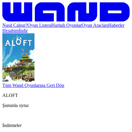
Nasıl Çalışır?
Oyun Listesi
Haritalı Oyunlar
Oyun Araçları
Haberler
Hesabım
İndir
Tüm Wand Oyunlarına Geri Dön
ALOFT
Şununla oyna:
İndirmeler