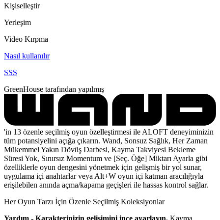
Kişiselleştir
Yerleşim
Video Kırpma
Nasıl kullanılır
SSS
GreenHouse tarafından yapılmış
'in 13 özenle seçilmiş oyun özelleştirmesi ile ALOFT deneyiminizin
tüm potansiyelini açığa çıkarın. Wand, Sonsuz Sağlık, Her Zaman
Mükemmel Yakın Dövüş Darbesi, Kayma Takviyesi Bekleme
Süresi Yok, Sınırsız Momentum ve [Seç. Öğe] Miktarı Ayarla gibi
özelliklerle oyun dengesini yönetmek için gelişmiş bir yol sunar,
uygulama içi anahtarlar veya Alt+W oyun içi katman aracılığıyla
erişilebilen anında açma/kapama geçişleri ile hassas kontrol sağlar.
Her Oyun Tarzı İçin Özenle Seçilmiş Koleksiyonlar
Yardım - Karakterinizin gelişimini ince ayarlayın.
Kayma