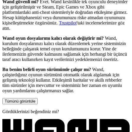
Wand güvenli mi?
Evet. Wand kesinlikle tek oyunculu deneyimler
için geliştirilmiştir ve Steam, Epic Games ve Xbox gibi
platformlardaki anti-cheat sistemleriyle doğrudan etkileşime girmez.
Hesap kütüphanenizi veya durumunuzu riske atmadan oyununuzu
kişiselleştirmekte özgürsünüz.
Trustpilot
'taki incelemelerimize göz
atın.
Wand oyun dosyalarımı kalıcı olarak değiştirir mi?
Wand,
kurulum dosyalarınızı kalıcı olarak düzenlemek yerine sisteminizin
belleğinde çalışarak temel oyun kurulumunuzu korur. Yine de
ilerlemenizin güvende kalmasını sağlamak için herhangi bir üçüncü
taraf aracı kullanırken kayıt verilerinizi yedeklemenizi öneririz.
Bu benim belirli oyun sürümümle çalışır mı?
Wand,
çalıştırdığınız oyunun sürümünü otomatik olarak algılamak için
gelişmiş teknoloji kullanır. Etkileşimli haritalar ve akıllı rehberler
tüm sürümler için mevcuttur ve sistemimiz her zaman en uyumlu
oyun yardımlarını çalıştırmanızı sağlar.
Tümünü görüntüle
Gördüklerinizi beğendiniz mi?