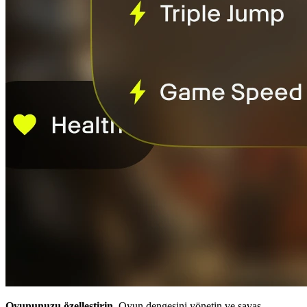
Oyununuzu özelleştirin.
Oyun dengesini yönetin ve savaş