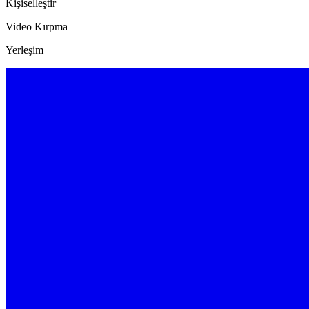
Kişiselleştir
Video Kırpma
Yerleşim