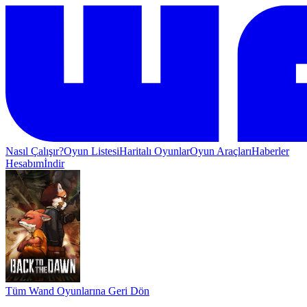
Nasıl Çalışır?
Oyun Listesi
Haritalı Oyunlar
Oyun Araçları
Haberler
Hesabım
İndir
Tüm Wand Oyunlarına Geri Dön