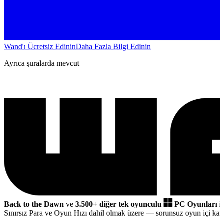
Wand'ı Ücretsiz Edinin
Daha Fazla Bilgi Edinin
Ayrıca şuralarda mevcut
Back to the Dawn
ve
3.500+ diğer tek oyunculu
PC Oyunları
Sınırsız Para ve Oyun Hızı dahil olmak üzere
— sorunsuz oyun içi k