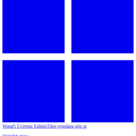
Wand'ı Ücretsiz Edinin
Tüm oyunlara göz at