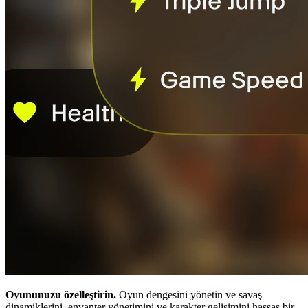
Oyununuzu özelleştirin.
Oyun dengesini yönetin ve savaş
dinamiklerini, envanter yönetimini ve karakter gelişimini hassas bir