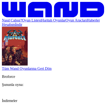
Nasıl Çalışır?
Oyun Listesi
Haritalı Oyunlar
Oyun Araçları
Haberler
Hesabım
İndir
Tüm Wand Oyunlarına Geri Dön
Broforce
Şununla oyna:
İndirmeler