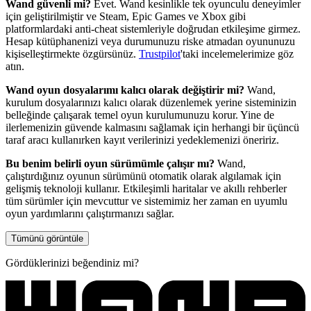
Wand güvenli mi?
Evet. Wand kesinlikle tek oyunculu deneyimler
için geliştirilmiştir ve Steam, Epic Games ve Xbox gibi
platformlardaki anti-cheat sistemleriyle doğrudan etkileşime girmez.
Hesap kütüphanenizi veya durumunuzu riske atmadan oyununuzu
kişiselleştirmekte özgürsünüz.
Trustpilot
'taki incelemelerimize göz
atın.
Wand oyun dosyalarımı kalıcı olarak değiştirir mi?
Wand,
kurulum dosyalarınızı kalıcı olarak düzenlemek yerine sisteminizin
belleğinde çalışarak temel oyun kurulumunuzu korur. Yine de
ilerlemenizin güvende kalmasını sağlamak için herhangi bir üçüncü
taraf aracı kullanırken kayıt verilerinizi yedeklemenizi öneririz.
Bu benim belirli oyun sürümümle çalışır mı?
Wand,
çalıştırdığınız oyunun sürümünü otomatik olarak algılamak için
gelişmiş teknoloji kullanır. Etkileşimli haritalar ve akıllı rehberler
tüm sürümler için mevcuttur ve sistemimiz her zaman en uyumlu
oyun yardımlarını çalıştırmanızı sağlar.
Tümünü görüntüle
Gördüklerinizi beğendiniz mi?