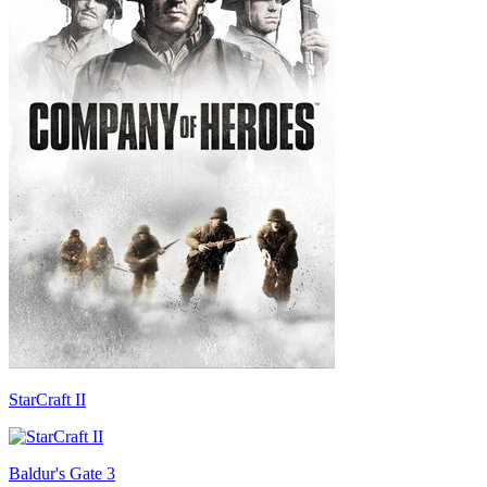
StarCraft II
Baldur's Gate 3