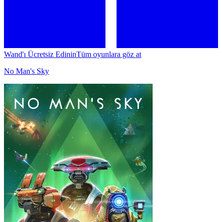
Wand'ı Ücretsiz Edinin
Tüm oyunlara göz at
No Man's Sky