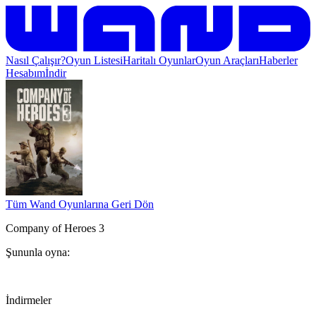
Nasıl Çalışır?
Oyun Listesi
Haritalı Oyunlar
Oyun Araçları
Haberler
Hesabım
İndir
Tüm Wand Oyunlarına Geri Dön
Company of Heroes 3
Şununla oyna:
İndirmeler