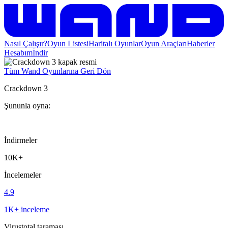
Nasıl Çalışır?
Oyun Listesi
Haritalı Oyunlar
Oyun Araçları
Haberler
Hesabım
İndir
Tüm Wand Oyunlarına Geri Dön
Crackdown 3
Şununla oyna:
İndirmeler
10K+
İncelemeler
4.9
1K+ inceleme
Virustotal taraması