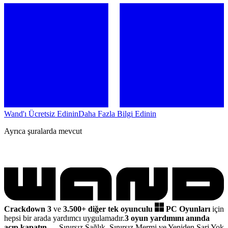
Wand'ı Ücretsiz Edinin
Daha Fazla Bilgi Edinin
Ayrıca şuralarda mevcut
Crackdown 3
ve
3.500+ diğer tek oyunculu
PC Oyunları
için
hepsi bir arada yardımcı uygulamadır.
3 oyun yardımını anında
açıp kapatın
— Sınırsız Sağlık, Sınırsız Mermi ve Yeniden Şarj Yok