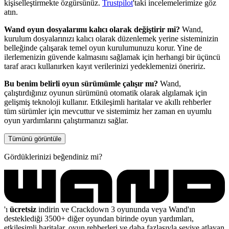
kişiselleştirmekte özgürsünüz.
Trustpilot
'taki incelemelerimize göz
atın.
Wand oyun dosyalarımı kalıcı olarak değiştirir mi?
Wand,
kurulum dosyalarınızı kalıcı olarak düzenlemek yerine sisteminizin
belleğinde çalışarak temel oyun kurulumunuzu korur. Yine de
ilerlemenizin güvende kalmasını sağlamak için herhangi bir üçüncü
taraf aracı kullanırken kayıt verilerinizi yedeklemenizi öneririz.
Bu benim belirli oyun sürümümle çalışır mı?
Wand,
çalıştırdığınız oyunun sürümünü otomatik olarak algılamak için
gelişmiş teknoloji kullanır. Etkileşimli haritalar ve akıllı rehberler
tüm sürümler için mevcuttur ve sistemimiz her zaman en uyumlu
oyun yardımlarını çalıştırmanızı sağlar.
Tümünü görüntüle
Gördüklerinizi beğendiniz mi?
'ı
ücretsiz
indirin ve Crackdown 3 oyununda veya Wand'ın
desteklediği 3500+ diğer oyundan birinde oyun yardımları,
etkileşimli haritalar, oyun rehberleri ve daha fazlasıyla seviye atlayan