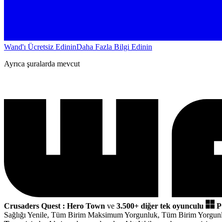
Wand'ı Ücretsiz Edinin
Daha Fazla Bilgi Edinin
Ayrıca şuralarda mevcut
Crusaders Quest : Hero Town
ve
3.500+ diğer tek oyunculu
P
Sağlığı Yenile, Tüm Birim Maksimum Yorgunluk, Tüm Birim Yorgunlu