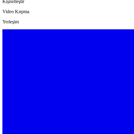
Kişiselleştir
Video Kırpma
Yerleşim