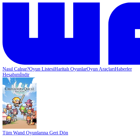
Nasıl Çalışır?
Oyun Listesi
Haritalı Oyunlar
Oyun Araçları
Haberler
Hesabım
İndir
Tüm Wand Oyunlarına Geri Dön