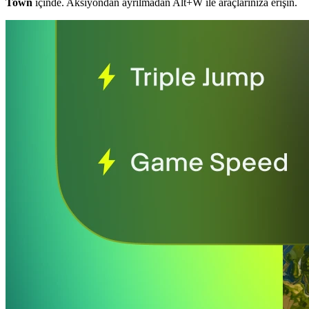
Town
içinde. Aksiyondan ayrılmadan Alt+W ile araçlarınıza erişin.