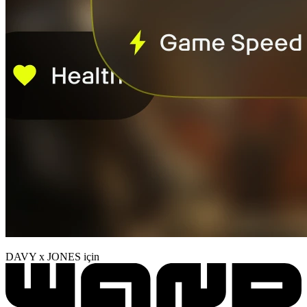
DAVY x JONES için