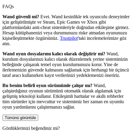
FAQs
Wand güvenli mi?
Evet. Wand kesinlikle tek oyunculu deneyimler
için geliştirilmiştir ve Steam, Epic Games ve Xbox gibi
platformlardaki anti-cheat sistemleriyle doğrudan etkileşime girmez.
Hesap kütüphanenizi veya durumunuzu riske atmadan oyununuzu
kişiselleştirmekte özgürsünüz.
Trustpilot
'taki incelemelerimize göz
atın.
Wand oyun dosyalarımı kalıcı olarak değiştirir mi?
Wand,
kurulum dosyalarınızı kalıcı olarak düzenlemek yerine sisteminizin
belleğinde çalışarak temel oyun kurulumunuzu korur. Yine de
ilerlemenizin güvende kalmasını sağlamak için herhangi bir üçüncü
taraf aracı kullanırken kayıt verilerinizi yedeklemenizi öneririz.
Bu benim belirli oyun sürümümle çalışır mı?
Wand,
çalıştırdığınız oyunun sürümünü otomatik olarak algılamak için
gelişmiş teknoloji kullanır. Etkileşimli haritalar ve akıllı rehberler
tüm sürümler için mevcuttur ve sistemimiz her zaman en uyumlu
oyun yardımlarını çalıştırmanızı sağlar.
Tümünü görüntüle
Gördüklerinizi beğendiniz mi?