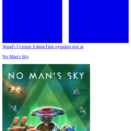
Wand'ı Ücretsiz Edinin
Tüm oyunlara göz at
No Man's Sky