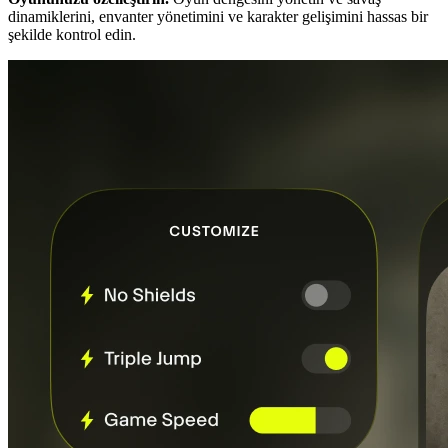
dinamiklerini, envanter yönetimini ve karakter gelişimini hassas bir
şekilde kontrol edin.