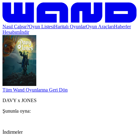
Nasıl Çalışır?
Oyun Listesi
Haritalı Oyunlar
Oyun Araçları
Haberler
Hesabım
İndir
Tüm Wand Oyunlarına Geri Dön
DAVY x JONES
Şununla oyna:
İndirmeler