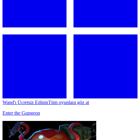
Wand'ı Ücretsiz Edinin
Tüm oyunlara göz at
Enter the Gungeon