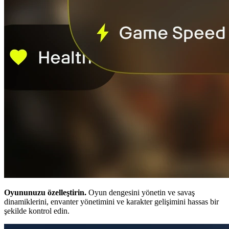
Oyununuzu özelleştirin.
Oyun dengesini yönetin ve savaş
dinamiklerini, envanter yönetimini ve karakter gelişimini hassas bir
şekilde kontrol edin.