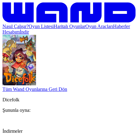
Nasıl Çalışır?
Oyun Listesi
Haritalı Oyunlar
Oyun Araçları
Haberler
Hesabım
İndir
Tüm Wand Oyunlarına Geri Dön
Dicefolk
Şununla oyna:
İndirmeler