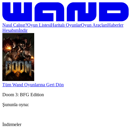
Nasıl Çalışır?
Oyun Listesi
Haritalı Oyunlar
Oyun Araçları
Haberler
Hesabım
İndir
Tüm Wand Oyunlarına Geri Dön
Doom 3: BFG Edition
Şununla oyna:
İndirmeler