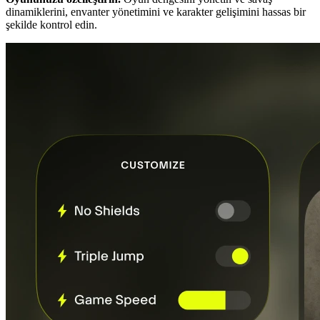
dinamiklerini, envanter yönetimini ve karakter gelişimini hassas bir
şekilde kontrol edin.