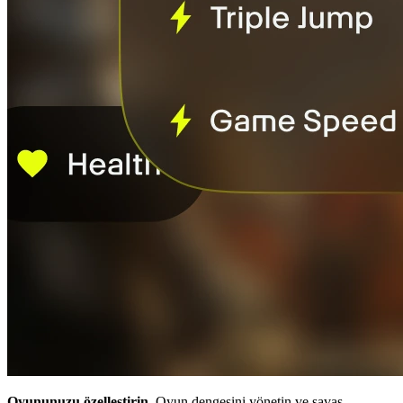
Oyununuzu özelleştirin.
Oyun dengesini yönetin ve savaş