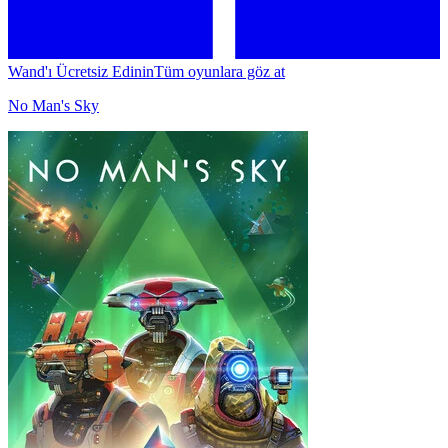
Wand'ı Ücretsiz Edinin
Tüm oyunlara göz at
No Man's Sky