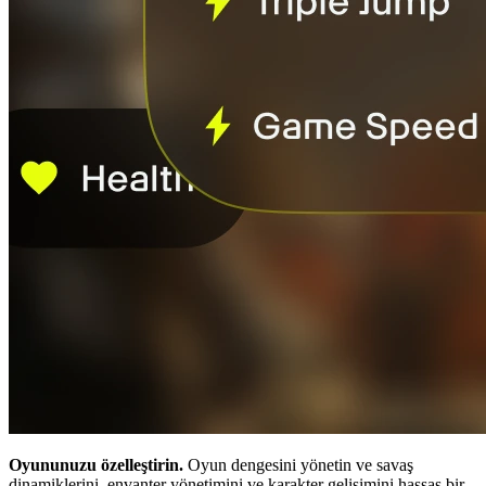
Oyununuzu özelleştirin.
Oyun dengesini yönetin ve savaş
dinamiklerini, envanter yönetimini ve karakter gelişimini hassas bir