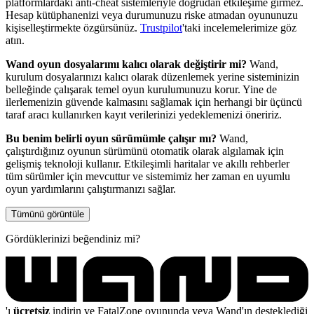
platformlardaki anti-cheat sistemleriyle doğrudan etkileşime girmez.
Hesap kütüphanenizi veya durumunuzu riske atmadan oyununuzu
kişiselleştirmekte özgürsünüz.
Trustpilot
'taki incelemelerimize göz
atın.
Wand oyun dosyalarımı kalıcı olarak değiştirir mi?
Wand,
kurulum dosyalarınızı kalıcı olarak düzenlemek yerine sisteminizin
belleğinde çalışarak temel oyun kurulumunuzu korur. Yine de
ilerlemenizin güvende kalmasını sağlamak için herhangi bir üçüncü
taraf aracı kullanırken kayıt verilerinizi yedeklemenizi öneririz.
Bu benim belirli oyun sürümümle çalışır mı?
Wand,
çalıştırdığınız oyunun sürümünü otomatik olarak algılamak için
gelişmiş teknoloji kullanır. Etkileşimli haritalar ve akıllı rehberler
tüm sürümler için mevcuttur ve sistemimiz her zaman en uyumlu
oyun yardımlarını çalıştırmanızı sağlar.
Tümünü görüntüle
Gördüklerinizi beğendiniz mi?
'ı
ücretsiz
indirin ve FatalZone oyununda veya Wand'ın desteklediği