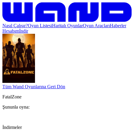
Nasıl Çalışır?
Oyun Listesi
Haritalı Oyunlar
Oyun Araçları
Haberler
Hesabım
İndir
Tüm Wand Oyunlarına Geri Dön
FatalZone
Şununla oyna:
İndirmeler