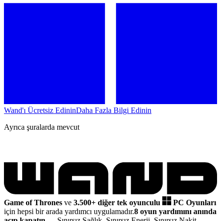
Wand'ı Ücretsiz Edinin
Daha Fazla Bilgi Edinin
Ayrıca şuralarda mevcut
Game of Thrones
ve
3.500+ diğer tek oyunculu
PC Oyunları
için hepsi bir arada yardımcı uygulamadır.
8 oyun yardımını anında
açıp kapatın
— Sınırsız Sağlık, Sınırsız Enerji, Sınırsız Nakit,