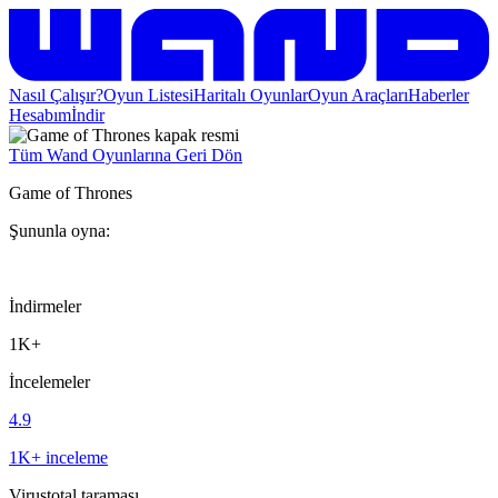
Nasıl Çalışır?
Oyun Listesi
Haritalı Oyunlar
Oyun Araçları
Haberler
Hesabım
İndir
Tüm Wand Oyunlarına Geri Dön
Game of Thrones
Şununla oyna:
İndirmeler
1K+
İncelemeler
4.9
1K+ inceleme
Virustotal taraması