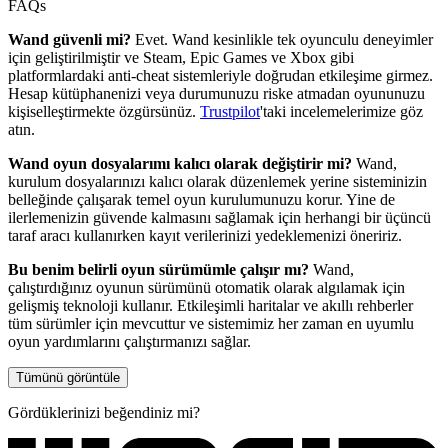
FAQs
Wand güvenli mi?
Evet. Wand kesinlikle tek oyunculu deneyimler
için geliştirilmiştir ve Steam, Epic Games ve Xbox gibi
platformlardaki anti-cheat sistemleriyle doğrudan etkileşime girmez.
Hesap kütüphanenizi veya durumunuzu riske atmadan oyununuzu
kişiselleştirmekte özgürsünüz.
Trustpilot
'taki incelemelerimize göz
atın.
Wand oyun dosyalarımı kalıcı olarak değiştirir mi?
Wand,
kurulum dosyalarınızı kalıcı olarak düzenlemek yerine sisteminizin
belleğinde çalışarak temel oyun kurulumunuzu korur. Yine de
ilerlemenizin güvende kalmasını sağlamak için herhangi bir üçüncü
taraf aracı kullanırken kayıt verilerinizi yedeklemenizi öneririz.
Bu benim belirli oyun sürümümle çalışır mı?
Wand,
çalıştırdığınız oyunun sürümünü otomatik olarak algılamak için
gelişmiş teknoloji kullanır. Etkileşimli haritalar ve akıllı rehberler
tüm sürümler için mevcuttur ve sistemimiz her zaman en uyumlu
oyun yardımlarını çalıştırmanızı sağlar.
Tümünü görüntüle
Gördüklerinizi beğendiniz mi?