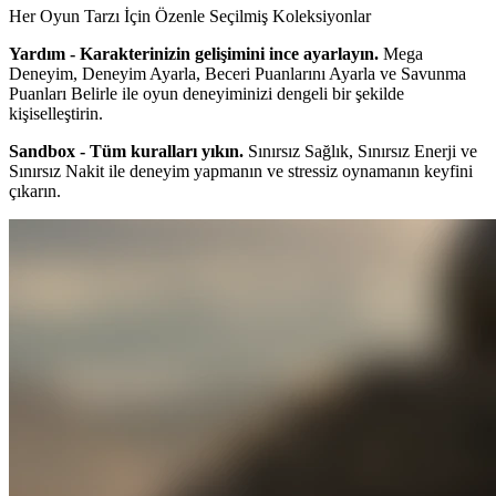
Her Oyun Tarzı İçin Özenle Seçilmiş Koleksiyonlar
Yardım - Karakterinizin gelişimini ince ayarlayın.
Mega
Deneyim, Deneyim Ayarla, Beceri Puanlarını Ayarla ve Savunma
Puanları Belirle ile oyun deneyiminizi dengeli bir şekilde
kişiselleştirin.
Sandbox - Tüm kuralları yıkın.
Sınırsız Sağlık, Sınırsız Enerji ve
Sınırsız Nakit ile deneyim yapmanın ve stressiz oynamanın keyfini
çıkarın.