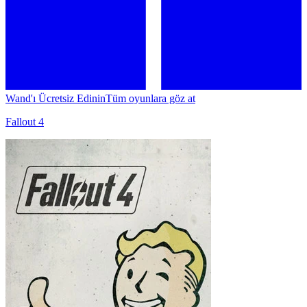
Wand'ı Ücretsiz Edinin
Tüm oyunlara göz at
Fallout 4