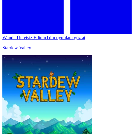
Wand'ı Ücretsiz Edinin
Tüm oyunlara göz at
Stardew Valley