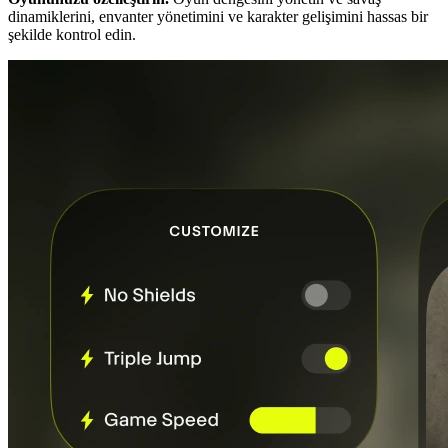
dinamiklerini, envanter yönetimini ve karakter gelişimini hassas bir
şekilde kontrol edin.