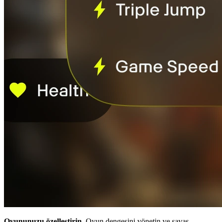
Oyununuzu özelleştirin.
Oyun dengesini yönetin ve savaş