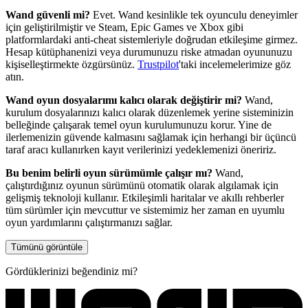
Wand güvenli mi?
Evet. Wand kesinlikle tek oyunculu deneyimler
için geliştirilmiştir ve Steam, Epic Games ve Xbox gibi
platformlardaki anti-cheat sistemleriyle doğrudan etkileşime girmez.
Hesap kütüphanenizi veya durumunuzu riske atmadan oyununuzu
kişiselleştirmekte özgürsünüz.
Trustpilot
'taki incelemelerimize göz
atın.
Wand oyun dosyalarımı kalıcı olarak değiştirir mi?
Wand,
kurulum dosyalarınızı kalıcı olarak düzenlemek yerine sisteminizin
belleğinde çalışarak temel oyun kurulumunuzu korur. Yine de
ilerlemenizin güvende kalmasını sağlamak için herhangi bir üçüncü
taraf aracı kullanırken kayıt verilerinizi yedeklemenizi öneririz.
Bu benim belirli oyun sürümümle çalışır mı?
Wand,
çalıştırdığınız oyunun sürümünü otomatik olarak algılamak için
gelişmiş teknoloji kullanır. Etkileşimli haritalar ve akıllı rehberler
tüm sürümler için mevcuttur ve sistemimiz her zaman en uyumlu
oyun yardımlarını çalıştırmanızı sağlar.
Tümünü görüntüle
Gördüklerinizi beğendiniz mi?