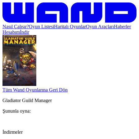
Nasıl Çalışır?
Oyun Listesi
Haritalı Oyunlar
Oyun Araçları
Haberler
Hesabım
İndir
Tüm Wand Oyunlarına Geri Dön
Gladiator Guild Manager
Şununla oyna:
İndirmeler