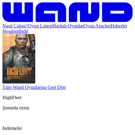
Nasıl Çalışır?
Oyun Listesi
Haritalı Oyunlar
Oyun Araçları
Haberler
Hesabım
İndir
Tüm Wand Oyunlarına Geri Dön
HighFleet
Şununla oyna:
İndirmeler