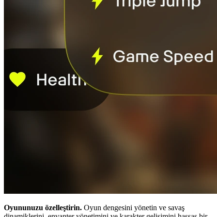
Oyununuzu özelleştirin.
Oyun dengesini yönetin ve savaş
dinamiklerini, envanter yönetimini ve karakter gelişimini hassas bir