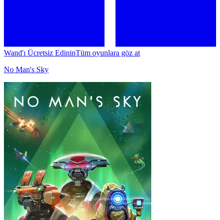
Wand'ı Ücretsiz Edinin
Tüm oyunlara göz at
No Man's Sky