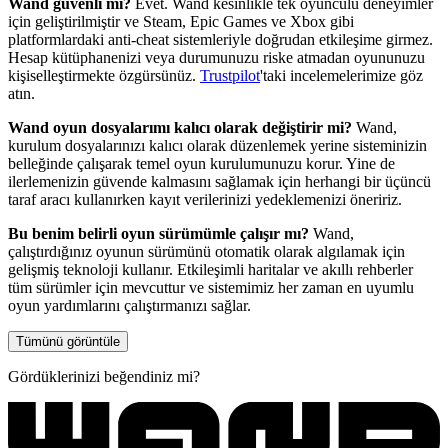
Wand güvenli mi?
Evet. Wand kesinlikle tek oyunculu deneyimler
için geliştirilmiştir ve Steam, Epic Games ve Xbox gibi
platformlardaki anti-cheat sistemleriyle doğrudan etkileşime girmez.
Hesap kütüphanenizi veya durumunuzu riske atmadan oyununuzu
kişiselleştirmekte özgürsünüz.
Trustpilot
'taki incelemelerimize göz
atın.
Wand oyun dosyalarımı kalıcı olarak değiştirir mi?
Wand,
kurulum dosyalarınızı kalıcı olarak düzenlemek yerine sisteminizin
belleğinde çalışarak temel oyun kurulumunuzu korur. Yine de
ilerlemenizin güvende kalmasını sağlamak için herhangi bir üçüncü
taraf aracı kullanırken kayıt verilerinizi yedeklemenizi öneririz.
Bu benim belirli oyun sürümümle çalışır mı?
Wand,
çalıştırdığınız oyunun sürümünü otomatik olarak algılamak için
gelişmiş teknoloji kullanır. Etkileşimli haritalar ve akıllı rehberler
tüm sürümler için mevcuttur ve sistemimiz her zaman en uyumlu
oyun yardımlarını çalıştırmanızı sağlar.
Tümünü görüntüle
Gördüklerinizi beğendiniz mi?