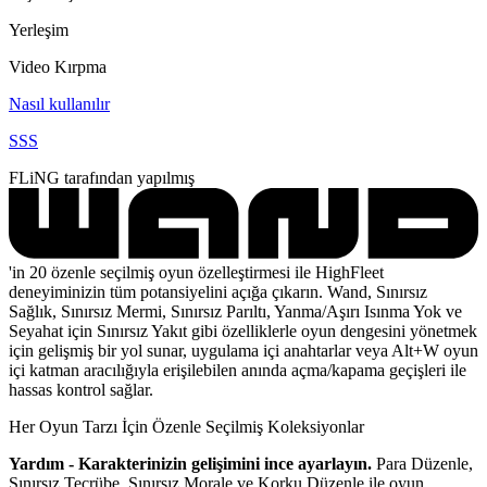
Yerleşim
Video Kırpma
Nasıl kullanılır
SSS
FLiNG tarafından yapılmış
'in 20 özenle seçilmiş oyun özelleştirmesi ile HighFleet
deneyiminizin tüm potansiyelini açığa çıkarın. Wand, Sınırsız
Sağlık, Sınırsız Mermi, Sınırsız Parıltı, Yanma/Aşırı Isınma Yok ve
Seyahat için Sınırsız Yakıt gibi özelliklerle oyun dengesini yönetmek
için gelişmiş bir yol sunar, uygulama içi anahtarlar veya Alt+W oyun
içi katman aracılığıyla erişilebilen anında açma/kapama geçişleri ile
hassas kontrol sağlar.
Her Oyun Tarzı İçin Özenle Seçilmiş Koleksiyonlar
Yardım - Karakterinizin gelişimini ince ayarlayın.
Para Düzenle,
Sınırsız Tecrübe, Sınırsız Morale ve Korku Düzenle ile oyun