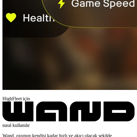
HighFleet için
nasıl kullanılır
Wand, oyunun kendisi kadar hızlı ve akıcı olacak şekilde