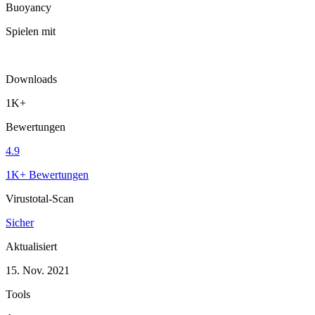
Buoyancy
Spielen mit
Downloads
1K+
Bewertungen
4.9
1K+ Bewertungen
Virustotal-Scan
Sicher
Aktualisiert
15. Nov. 2021
Tools