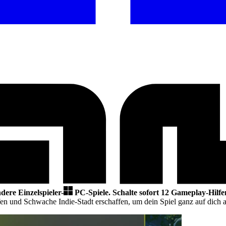
dere Einzelspieler-
PC-Spiele.
Schalte sofort 12 Gameplay-Hilfe
affen und Schwache Indie-Stadt erschaffen,
um dein Spiel ganz auf dich 