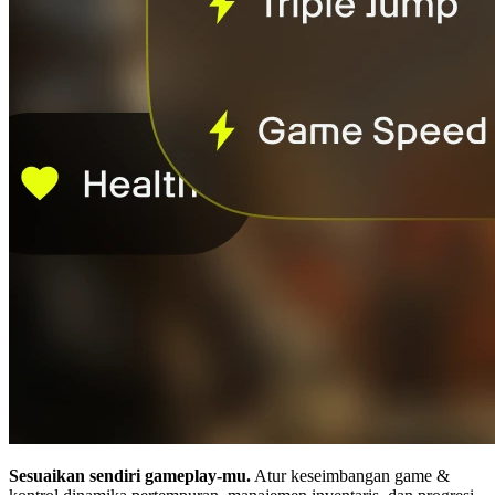
Sesuaikan sendiri gameplay-mu.
Atur keseimbangan game &