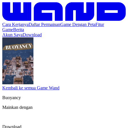
Cara Kerjanya
Daftar Permainan
Game Dengan Peta
Fitur
Game
Berita
Akun Saya
Download
Kembali ke semua Game Wand
Buoyancy
Mainkan dengan
Download